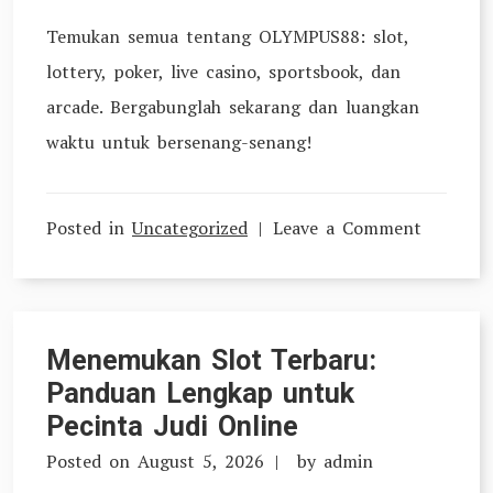
Temukan semua tentang OLYMPUS88: slot,
lottery, poker, live casino, sportsbook, dan
arcade. Bergabunglah sekarang dan luangkan
waktu untuk bersenang-senang!
on
Posted in
Uncategorized
Leave a Comment
Panduan
Lengkap
Bermain
Menemukan Slot Terbaru:
di
Panduan Lengkap untuk
OLYMPU
Pecinta Judi Online
Kasino
Posted on
August 5, 2026
by
admin
Online