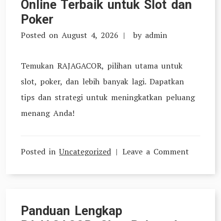
Online Terbaik untuk Slot dan
Lottery,
Poker
dan
Posted on
August 4, 2026
by
admin
Kasino
Online
Temukan RAJAGACOR, pilihan utama untuk
slot, poker, dan lebih banyak lagi. Dapatkan
tips dan strategi untuk meningkatkan peluang
menang Anda!
on
Posted in
Uncategorized
Leave a Comment
Jelajahi
RAJAGA
Kasino
Panduan Lengkap
Online