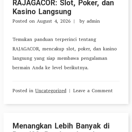
RAJAGACOR: Slot, Poker, dan
Terbaik
Kasino Langsung
untuk
Posted on
August 4, 2026
by
admin
Slot
dan
Temukan panduan terperinci tentang
Poker
RAJAGACOR, mencakup slot, poker, dan kasino
langsung yang siap membawa pengalaman
bermain Anda ke level berikutnya.
on
Posted in
Uncategorized
Leave a Comment
Panduan
Lengkap
RAJAGA
Menangkan Lebih Banyak di
Slot,