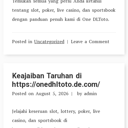
Temukan semua yang perlu Anda ketahui
Judi
tentang slot, poker, live casino, dan sportsbook
Online
dengan panduan penuh kami di One DLToto.
on
Posted in
Uncategorized
Leave a Comment
Panduan
Lengkap
Slot,
Keajaiban Taruhan di
Poker,
https://onedhltoto.de.com/
dan
Posted on
August 5, 2026
by
admin
Casino
Online
Jelajahi keseruan slot, lottery, poker, live
casino, dan sportsbook di