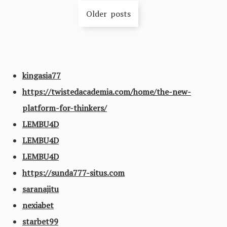
Posts
Superjag
Older posts
navigation
Panduan
Menyusu
Dunia
Kasino
kingasia77
Online
https://twistedacademia.com/home/the-new-
platform-for-thinkers/
LEMBU4D
LEMBU4D
LEMBU4D
https://sunda777-situs.com
saranajitu
nexiabet
starbet99