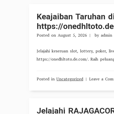
Keajaiban Taruhan d
https://onedhltoto.d
Posted on
August 5, 2026
by
admin
Jelajahi keseruan slot, lottery, poker, l
https://onedhltoto.de.com/. Raih pelua
Posted in
Uncategorized
Leave a Co
Jelajahi RAJAGACOR: