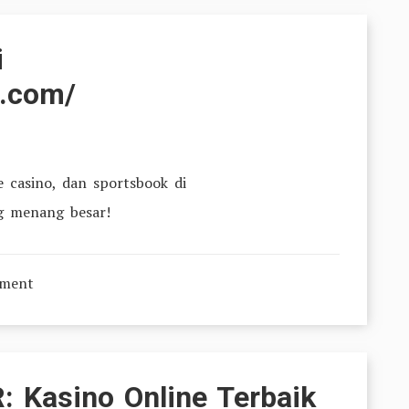
Lengkap:
Slot,
i
Poker,
e.com/
dan
Casino
Online
ive casino, dan sportsbook di
ng menang besar!
on
mment
Keajaiban
Taruhan
di
 Kasino Online Terbaik
https://onedhltoto.de.com/