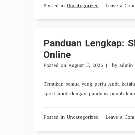
Posted in
Uncategorized
Leave a Co
Panduan Lengkap: Sl
Online
Posted on
August 5, 2026
by
admin
Temukan semua yang perlu Anda ketahui 
sportsbook dengan panduan penuh kami
Posted in
Uncategorized
Leave a Co