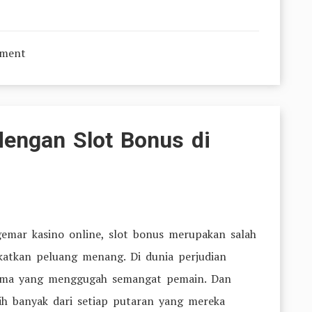
on
mment
Menangkan
Lebih
Banyak
engan Slot Bonus di
di
Royal88:
Panduan
Lengkap
Casino
emar kasino online, slot bonus merupakan salah
Online
katkan peluang menang. Di dunia perjudian
 utama yang menggugah semangat pemain. Dan
ih banyak dari setiap putaran yang mereka