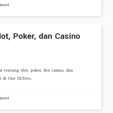
on
mment
Menemukan
Slot
Terbaru:
ot, Poker, dan Casino
Panduan
Lengkap
untuk
Pecinta
Judi
tentang slot, poker, live casino, dan
Online
 di One DLToto.
on
mment
Panduan