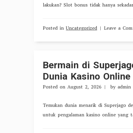
lakukan? Slot bonus tidak hanya sekada
Posted in
Uncategorized
Leave a Co
Bermain di Superja
Dunia Kasino Online
Posted on
August 2, 2026
by
admin
Temukan dunia menarik di Superjago de
untuk pengalaman kasino online yang t