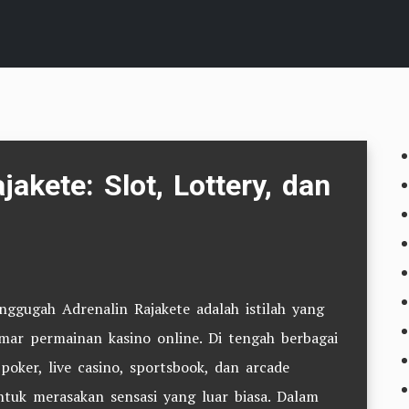
jakete: Slot, Lottery, dan
ggugah Adrenalin Rajakete adalah istilah yang
emar permainan kasino online. Di tengah berbagai
 poker, live casino, sportsbook, dan arcade
uk merasakan sensasi yang luar biasa. Dalam